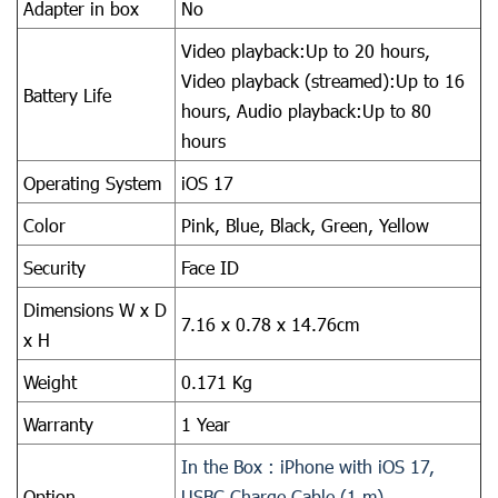
Adapter in box
No
Video playback:Up to 20 hours,
Video playback (streamed):Up to 16
Battery Life
hours, Audio playback:Up to 80
hours
Operating System
iOS 17
Color
Pink,
Blue,
Black,
Green,
Yellow
Security
Face ID
Dimensions W x D
7.16 x 0.78 x 14.76cm
x H
Weight
0.171 Kg
Warranty
1 Year
In the Box : iPhone with iOS 17,
Option
USBC Charge Cable (1 m),