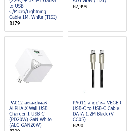
(2.4A) + 3-in-1 USB-A
ALU Gray (TISI)
to USB-
฿2,999
C/Micro/Lightning
Cable 1M. White (TISI)
฿179
PA012 อะแดปเตอร์
PA011 สายชาร์จ VEGER
ALPHA.X Wall USB
USB-C to USB-C Cable
Charger 1 USB-C
DATA 1.2M Black (V-
(PD20W) GaN White
CC05)
(ALC-GAN20W)
฿290
฿390