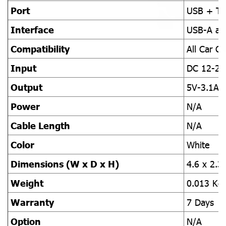
Port
USB + Ty
Interface
USB-A an
Compatibility
All Car C
Input
DC 12-24
Output
5V-3.1A
Power
N/A
Cable Length
N/A
Color
White
Dimensions (W x D x H)
4.6 x 2.3
Weight
0.013 Kg.
Warranty
7 Days
Option
N/A