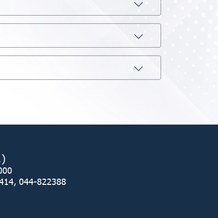
.)
36000
414
,
044-822388